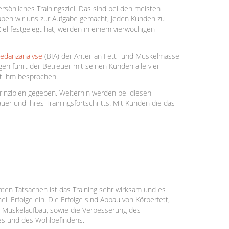
sönliches Trainingsziel. Das sind bei den meisten
ben wir uns zur Aufgabe gemacht, jeden Kunden zu
el festgelegt hat, werden in einem vierwöchigen
edanzanalyse
(BIA) der Anteil an Fett- und Muskelmasse
 führt der Betreuer mit seinen Kunden alle vier
it ihm besprochen.
rinzipien gegeben. Weiterhin werden bei diesen
er und ihres Trainingsfortschritts. Mit Kunden die das
ten Tatsachen ist das Training sehr wirksam und es
ell Erfolge ein. Die Erfolge sind Abbau von Körperfett,
 Muskelaufbau, sowie die Verbesserung des
s und des Wohlbefindens.