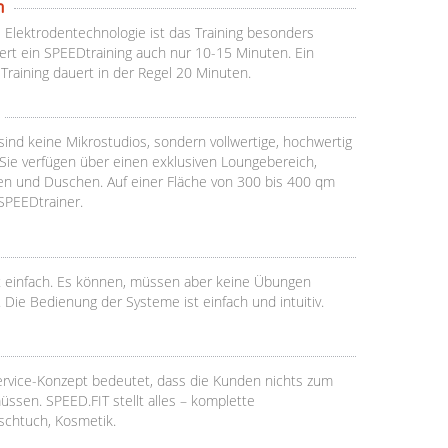
n
e Elektrodentechnologie ist das Training besonders
uert ein SPEEDtraining auch nur 10-15 Minuten. Ein
Training dauert in der Regel 20 Minuten.
sind keine Mikrostudios, sondern vollwertige, hochwertig
 Sie verfügen über einen exklusiven Loungebereich,
n und Duschen. Auf einer Fläche von 300 bis 400 qm
 SPEEDtrainer.
t einfach. Es können, müssen aber keine Übungen
Die Bedienung der Systeme ist einfach und intuitiv.
ervice-Konzept bedeutet, dass die Kunden nichts zum
üssen. SPEED.FIT stellt alles – komplette
uschtuch, Kosmetik.