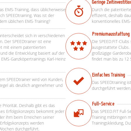
Geringe Zeitinvestitio
das EMS-Training, dass üblicherweise
Durch die patentiert
ch SPEEDtraining. Was ist der
effizient, deshalb da
dem üblichen EMS-Training?
konventionelles EMS-
Premiumausstattung
unterscheidet sich in verschiedenen
. Der SPEEDtrainer ist eine
Die SPEED.FIT-Clubs 
et mit einem patentierten
ausgestattete Clubs.
und die Entwicklung basiert auf der
großzügige Garderobe
EMS-Ganzköpertrainings Karl-Heinz
findet man bis zu 12
Einfaches Training
dem SPEEDtrainer wird von Kunden,
Das SPEEDtraining is
Regel als deutlich angenehmer und
durchgeführt werden. 
Full-Service
 Priorität. Deshalb gibt es das
ses Erfolgskonzepts bekommt jeder
Das SPEED.FIT Full-S
der ihm beim Erreichen seiner
Training mitbringen m
s Erfolgskonzepts werden
Trainingskleidung, D
r Wochen durchgeführt.