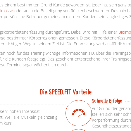
us einem bestimmten Grund Kunde geworden ist. Jeder hat sein ganz per
elmasse
oder auch die Beseitigung von Rückenbeschwerden. Deshalb ha
er persönliche Betreuer gemeinsam mit dem Kunden sein langfristiges Zi
gskörperdatenerfassung durchgeführt. Dabei wird mit Hilfe einer
Bioimp
ge bestimmter Körperregionen gemessen. Diese Körperdatenerfassungen
m richtigen Weg zu seinem Ziel ist. Die Entwicklung wird ausführlich m
och für das Training wichtige Informationen z.B. über die Trainingsp
r die Kunden festgelegt. Das geschieht entsprechend ihrer Trainingsdau
ese Termine sogar wöchentlich durch.
Die SPEED.FIT Vorteile
Schnelle Erfolge
Auf Grund der genann
 sehr hohen Intensität
stellen sich sehr schn
 Weil alle Muskeln gleichzeitig
Körperformung durch
em kurz.
Gesundheitszustande