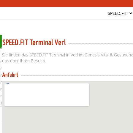
SPEED.FIT
SPEED.FIT Terminal Verl
Sie finden das SPEED.FIT Terminal in Verl im Genesis Vital & Gesundh
uns über Ihren Besuch.
r
r
r
Anfahrt
r
r
r
)