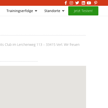
Trainingserfolge
Standorte
Jetzt Testen!
eits Club im Lerchenweg 113 – 33415 Verl. Wir freuen